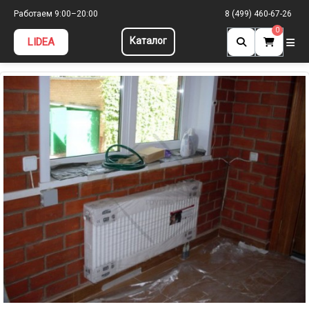
Главная
»
Фотоальбом
»
Радиаторы Керми
» sdc10982
Работаем 9:00–20:00
8 (499) 460-67-26
0
Каталог
LIDEA
sdc10982