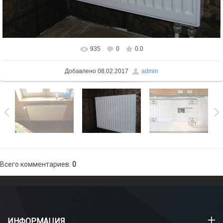
935
0
0.0
В реальном размере
1600x1515
/ 201.9Kb
Добавлено
08.02.2017
admin
Всего комментариев
:
0
ИНФОРМАЦИЯ