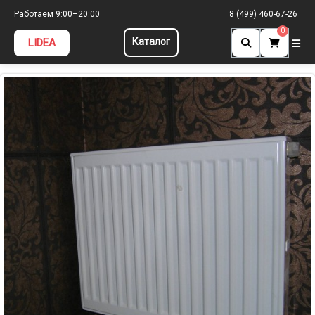
Главная
»
Фотоальбом
»
Радиаторы Керми
» 93605294
Работаем 9:00–20:00
8 (499) 460-67-26
0
Каталог
LIDEA
93605294