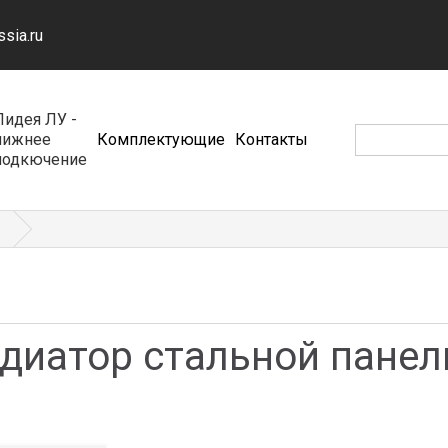
ssia.ru
Лидея ЛУ -
нижнее
Комплектующие
Контакты
подкючение
адиатор стальной пане