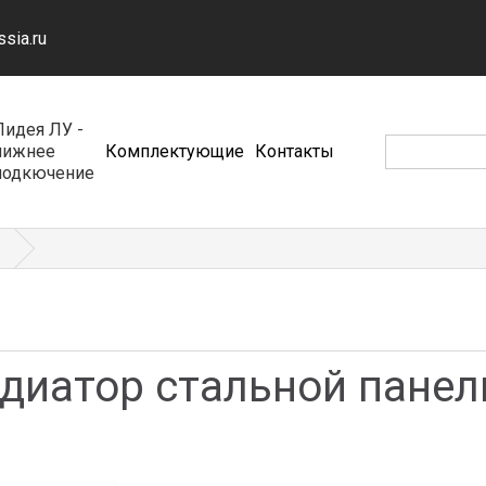
ssia.ru
Лидея ЛУ -
нижнее
Комплектующие
Контакты
подкючение
адиатор стальной пане