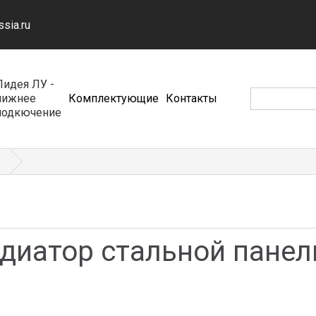
ssia.ru
Лидея ЛУ -
нижнее
Комплектующие
Контакты
подкючение
адиатор стальной пане