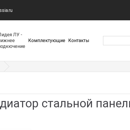
ssia.ru
Лидея ЛУ -
нижнее
Комплектующие
Контакты
подкючение
адиатор стальной пане