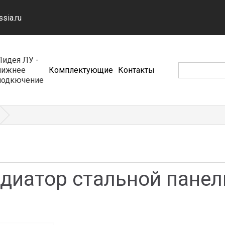
ssia.ru
Лидея ЛУ -
нижнее
Комплектующие
Контакты
подкючение
адиатор стальной пане